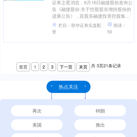
证券之星消息，6月16日融捷股份发布公
告《融捷股份:关于控股股东增持股份的
进展公告》，其股东融捷投资控股集团
有限公司于2025年4月12日至2025年6月
栏目：联华证券实盘配
阅读：
13日....
资
56
共
3
页
21
条记录
首页
1
2
3
下一页
末页
热点关注
再次
特朗
美国
推出