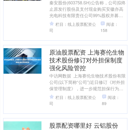
秦安股份(603758.SH)公告称，公司拟终
止原发行股份及支付现金购买安徽亦高
光电科技有限责任公司99%股权并募集
配套资金事项，另行以现金方式收购亦
栏目：线上股票配资公
阅读：
高光电股权....
司
158
原油股票配资 上海赛伦生物
技术股份修订对外担保制度
强化风险管控
中访网数据 上海赛伦生物技术股份有限
公司(以下简称“公司”)近日修订《对外担
保管理制度》，进一步规范担保行为，
严控风险。新制度明确，公司及控股子
栏目：线上股票配资公
阅读：
公司对外担保需....
司
89
股票配资哪里好 云铝股份