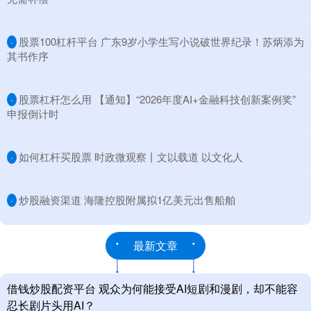
​股票100杠杆平台 广东9岁小学生写小说破世界纪录！苏炳添为
·
其书作序
​股票杠杆怎么用 【通知】“2026年度AI+金融科技创新案例奖”
·
申报倒计时
​如何杠杆买股票 时政微观察丨文以载道 以文化人
·
​炒股融资渠道 海隆控股附属拟1亿美元出售船舶
·
最新文章
借钱炒股配资平台 观众为何能接受AI短剧和漫剧，却不能容
忍长剧片头用AI？