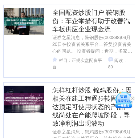
全国配资炒股门户 鞍钢股
份：车企举措有助于改善汽
车板供应企业现金流
证券之星消息，鞍钢股份(000898)06月
20日在投资者关系平台上答复投资者关
心的问题。 投资者提问：近期，多家车
企如一汽、广汽、比亚迪等纷纷官宣将
栏目：正规实盘配资平
阅读：
供应商支付....
台
80
怎样杠杆炒股 锦鸡股份：因
相关在建工程逐步转固，已
达预定可使用状态的产品产
线尚处在产能爬坡阶段，导
致净利润出现波动
证券之星消息，锦鸡股份(300798)06月