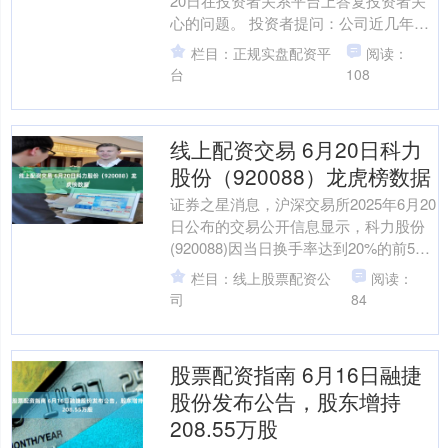
20日在投资者关系平台上答复投资者关
心的问题。 投资者提问：公司近几年业
绩不佳，徘徊在亏损边缘，营收却在小
栏目：正规实盘配资平
阅读：
幅增长，请....
台
108
线上配资交易 6月20日科力
股份（920088）龙虎榜数据
证券之星消息，沪深交易所2025年6月20
日公布的交易公开信息显示，科力股份
(920088)因当日换手率达到20%的前5只
股票登上龙虎榜。此次是近5个交易日内
栏目：线上股票配资公
阅读：
第....
司
84
股票配资指南 6月16日融捷
股份发布公告，股东增持
208.55万股