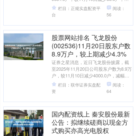
幅为0.89%。户均持股数量由上期的1.....
栏目：正规实盘配资平
阅读：
台
56
股票网站排名 飞龙股份
(002536)11月20日股东户数
8.9万户，较上期减少4.3%
证券之星消息，近日飞龙股份披露，截
至2025年11月20日公司股东户数为8.9万
户，较11月10日减少4000.0户，减幅为
4.3%。户均持股数量由上期的618....
栏目：联华证券实盘配
阅读：
资
64
国内配资线上 秦安股份最新
公告：拟继续磋商以现金方
式购买亦高光电股权