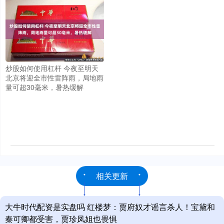
炒股如何使用杠杆 今夜至明天
北京将迎全市性雷阵雨，局地雨
量可超30毫米，暑热缓解
相关更新
大牛时代配资是实盘吗 红楼梦：贾府奴才谣言杀人！宝黛和
秦可卿都受害，贾珍凤姐也畏惧