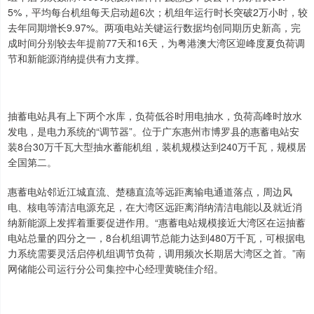
5%，平均每台机组每天启动超6次；机组年运行时长突破2万小时，较
去年同期增长9.97%。两项电站关键运行数据均创同期历史新高，完
成时间分别较去年提前77天和16天，为粤港澳大湾区迎峰度夏负荷调
节和新能源消纳提供有力支撑。
抽蓄电站具有上下两个水库，负荷低谷时用电抽水，负荷高峰时放水
发电，是电力系统的“调节器”。位于广东惠州市博罗县的惠蓄电站安
装8台30万千瓦大型抽水蓄能机组，装机规模达到240万千瓦，规模居
全国第二。
惠蓄电站邻近江城直流、楚穗直流等远距离输电通道落点，周边风
电、核电等清洁电源充足，在大湾区远距离消纳清洁电能以及就近消
纳新能源上发挥着重要促进作用。“惠蓄电站规模接近大湾区在运抽蓄
电站总量的四分之一，8台机组调节总能力达到480万千瓦，可根据电
力系统需要灵活启停机组调节负荷，调用频次长期居大湾区之首。”南
网储能公司运行分公司集控中心经理黄晓佳介绍。