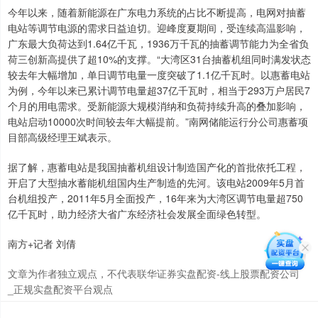
今年以来，随着新能源在广东电力系统的占比不断提高，电网对抽蓄
电站等调节电源的需求日益迫切。迎峰度夏期间，受连续高温影响，
广东最大负荷达到1.64亿千瓦，1936万千瓦的抽蓄调节能力为全省负
荷三创新高提供了超10%的支撑。“大湾区31台抽蓄机组同时满发状态
较去年大幅增加，单日调节电量一度突破了1.1亿千瓦时。以惠蓄电站
为例，今年以来已累计调节电量超37亿千瓦时，相当于293万户居民7
个月的用电需求。受新能源大规模消纳和负荷持续升高的叠加影响，
电站启动10000次时间较去年大幅提前。”南网储能运行分公司惠蓄项
目部高级经理王斌表示。
据了解，惠蓄电站是我国抽蓄机组设计制造国产化的首批依托工程，
开启了大型抽水蓄能机组国内生产制造的先河。该电站2009年5月首
台机组投产，2011年5月全面投产，16年来为大湾区调节电量超750
亿千瓦时，助力经济大省广东经济社会发展全面绿色转型。
南方+记者 刘倩
文章为作者独立观点，不代表联华证券实盘配资-线上股票配资公司
_正规实盘配资平台观点