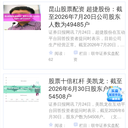
昆山股票配资 超捷股份：截
至2026年7月20日公司股东
人数为49485户
证券日报网讯 7月24日，超捷股份在互动
平台回答投资者提问时表示，目前公司
生产经营正常。截至2026年7月20日，公
司股东人数为49485户。 （文章来源：
阅读：
栏目：联华证券实盘配
证券....
62
资
股票十倍杠杆 美凯龙：截至
2026年6月30日股东户数为
54508户
证券日报网讯 7月24日，美凯龙在互动平
台回答投资者提问时表示，截至2026年6
月30日，股东户数为54508户。 （文章
来源：证券日报）股票十倍杠杆 海量资
阅读：
栏目：联华证券实盘配