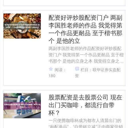
配资好评炒股配资门户 两副
李国胜老师的作品 我觉得第
一个作品更耐品 至于楷书那
个 是他的立
两副李国胜老师的作品配资好评炒股配
资门户 我觉得第一个作品更耐品 至于楷
书那个 是他的立身之本 我觉得立身之本
动作太小了 还在一眼颜真卿上 作为沈门
阅读：
栏目：联华证券实盘配
七子之一 即....
180
资
股票配资是去股票公司 现在
出门买咖啡，都流行自带
杯？
一只便携咖啡杯成为都市人清晨出门的
“标配单品”，“自带杯立减”正由商家促销