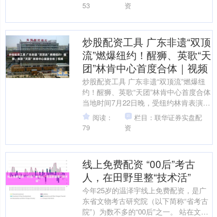
讯....
53
资
炒股配资工具 广东非遗“双顶
流”燃爆纽约！醒狮、英歌“天
团”林肯中心首度合体｜视频
炒股配资工具 广东非遗“双顶流”燃爆纽
约！醒狮、英歌“天团”林肯中心首度合体
当地时间7月22日晚，受纽约林肯表演艺
术中心邀请，广东省文化和旅游厅组织
阅读：
栏目：联华证券实盘配
南国醒狮鼓....
79
资
线上免费配资 “00后”考古
人，在田野里整“技术活”
今年25岁的温泽宇线上免费配资，是广
东省文物考古研究院（以下简称“省考古
院”）为数不多的“00后”之一。 站在文物