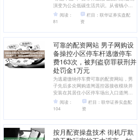
演变为公众低碳生活共识。从省钱小技
巧到环保新自觉，从个体选择到城市风
阅读：
栏目：联华证券实盘配
尚股票配资是去股票....
81
资
可靠的配资网站 男子网购设
备操控小区停车杆逃缴停车
费163次，被判盗窃罪获刑并
处罚金1万元
为逃避缴纳停车费可靠的配资网站，男
子先后多次网购道闸遥控器接收模块并
安装在其居住小区停车场出入口道闸
处，利用遥控抬起停车杆以供其驾驶车
阅读：
栏目：联华证券实盘配
辆不缴费出场，数月累计逃缴....
104
资
按月配资操盘技术 街机厅欺