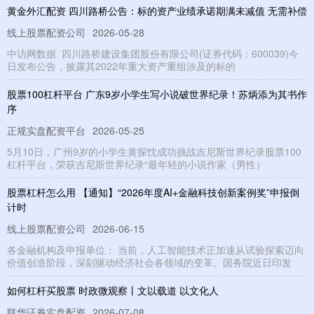
黄金外汇配资 四川路桥公告：标的资产业绩承诺期满未减值 无需补偿
线上股票配资公司
2026-05-28
中访网数据 四川路桥建设集团股份有限公司(证券代码：600039)今
日发布公告，披露其2022年重大资产重组涉及的标的
股票100杠杆平台 广东9岁小学生写小说破世界纪录！苏炳添为其书作
序
正规实盘配资平台
2026-05-25
5月10日，广州9岁的小学生黄探忱成功挑战吉尼斯世界纪录股票100
杠杆平台，荣获吉尼斯世界纪录“最年轻的小说作家（男性）
股票杠杆怎么用 【通知】“2026年度AI+金融科技创新案例奖”申报倒
计时
线上股票配资公司
2026-06-15
各金融机构及申报单位： 当前，人工智能技术正加速从试验探索迈向
价值创造阶段，深刻驱动经济社会各领域的变革。国务院近日印发
如何杠杆买股票 时政微观察丨文以载道 以文化人
联华证券实盘配资
2026-07-08