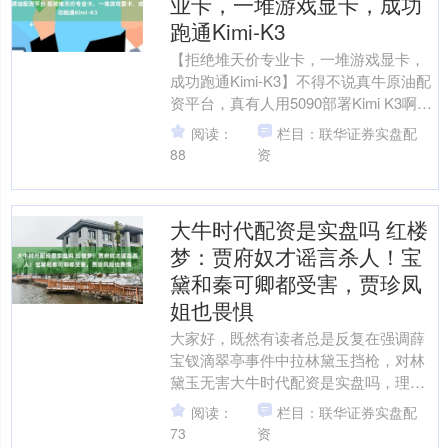
业卡，一堆游戏显卡，成功
跑通Kimi‑K3
【拒绝堆天价专业卡，一堆游戏显卡，
成功跑通Kimi‑K3】不得不说真牛原油配
资平台，真有人用5090部署Kimi K3啊，
80张！Kimi K3这不是开源了嘛，....
阅读：
栏目：联华证券实盘配
88
资
大牛时代配资是实盘吗 红楼
梦：贾府奴才谣言杀人！宝
黛和秦可卿都受害，贾珍凤
姐也畏惧
大家好，既然有读者总是反复在强调薛
宝钗滴翠亭事件中拉林黛玉挡枪，对林
黛玉无害大牛时代配资是实盘吗，理由
是：小红一个奴婢丫鬟就算传播几句闲
阅读：
栏目：联华证券实盘配
话，也没人当回事，对林黛....
73
资