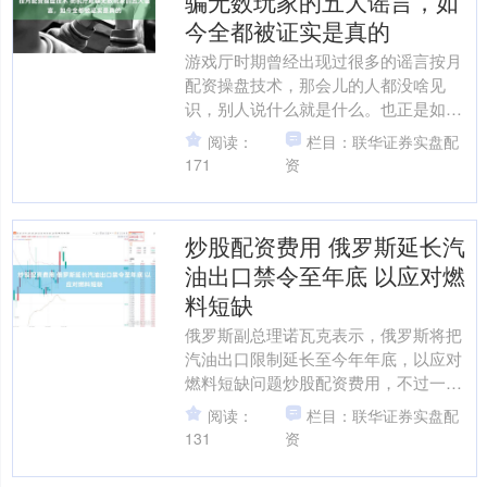
骗无数玩家的五大谣言，如
今全都被证实是真的
游戏厅时期曾经出现过很多的谣言按月
配资操盘技术，那会儿的人都没啥见
识，别人说什么就是什么。也正是如
此，但凡稍微流行一点的游戏都有很多
阅读：
栏目：联华证券实盘配
所谓的秘籍（谣言）出现。多年....
171
资
炒股配资费用 俄罗斯延长汽
油出口禁令至年底 以应对燃
料短缺
俄罗斯副总理诺瓦克表示，俄罗斯将把
汽油出口限制延长至今年年底，以应对
燃料短缺问题炒股配资费用，不过一旦
市场复苏，政府计划取消柴油出口禁
阅读：
栏目：联华证券实盘配
令。 诺瓦克周六在西伯利亚....
131
资