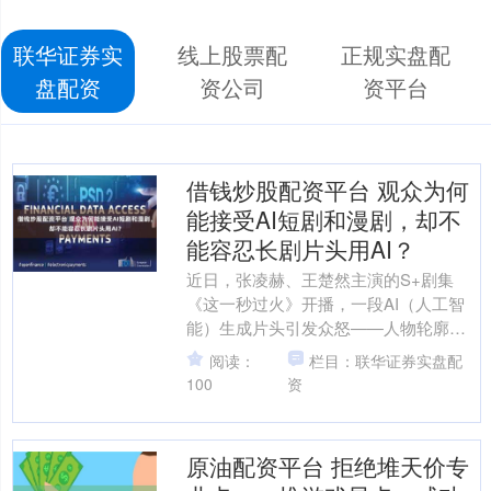
联华证券实
线上股票配
正规实盘配
盘配资
资公司
资平台
借钱炒股配资平台 观众为何
能接受AI短剧和漫剧，却不
能容忍长剧片头用AI？
近日，张凌赫、王楚然主演的S+剧集
《这一秒过火》开播，一段AI（人工智
能）生成片头引发众怒——人物轮廓僵
硬、光影充满“塑料感”、转场像PPT（演
阅读：
栏目：联华证券实盘配
示文稿软件）动画....
100
资
原油配资平台 拒绝堆天价专