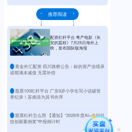
推荐阅读
配资杠杆平台 粤产电影《长
安的荔枝》7月25日海外上
映，发布国际版海报
​黄金外汇配资 四川路桥公告：标的资产业绩承
·
诺期满未减值 无需补偿
​股票100杠杆平台 广东9岁小学生写小说破世
·
界纪录！苏炳添为其书作序
​股票杠杆怎么用 【通知】“2026年度AI+金融科
·
技创新案例奖”申报倒计时