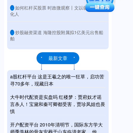
​如何杠杆买股票 时政微观察丨文以载道 以文
·
化人
​炒股融资渠道 海隆控股附属拟1亿美元出售船
·
舶
最新文章
a股杠杆平台 这是王羲之的唯一狂草，启功苦
寻70多年，现藏日本
大牛时代配资是实盘吗 红楼梦：贾府奴才谣
言杀人！宝黛和秦可卿都受害，贾珍凤姐也畏
惧
开户配资平台 2010年清明节，国际东方学大
师季羡林的骨灰安葬于山东临清老家。 他